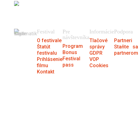
404
Stránku sme nenašli.
Festival
Pre
Informácie
Podpora
návštevníka
O festivale
Tlačové
Partneri
Program
Štatút
správy
Staňte sa
Bonus
festivalu
GDPR
partnerom
Festival
Prihlásenie
VOP
pass
filmu
Cookies
Kontakt
® MFF Cinematik 2026