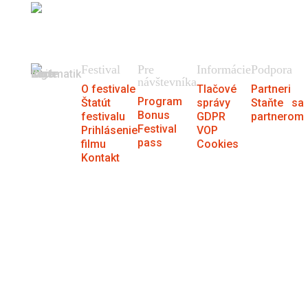
404
Stránku sme nenašli.
Festival
Pre
Informácie
Podpora
návštevníka
O festivale
Tlačové
Partneri
Program
Štatút
správy
Staňte sa
Bonus
festivalu
GDPR
partnerom
Festival
Prihlásenie
VOP
pass
filmu
Cookies
Kontakt
® MFF Cinematik 2026