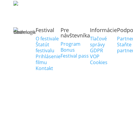
404
Stránku sme nenašli.
Festival
Pre
Informácie
Podpo
návštevníka
O festivale
Tlačové
Partne
Program
Štatút
správy
Staňt
Bonus
festivalu
GDPR
partn
Festival pass
Prihlásenie
VOP
filmu
Cookies
Kontakt
® MFF Cinematik 2026